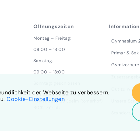
Öffnungszeiten
Information
Montag – Freitag:
Gymnasium 
08:00 – 18:00
Primar & Sek
Samstag:
Gymivorbere
09:00 – 13:00
Zusatzangeb
Sonntag: geschlossen
Gut zu wisse
undlichkeit der Webseite zu verbessern.
LernCenter Zürich AG
zu.
Cookie-Einstellungen
Unsere Schul
Asylstrasse 35 (beim Römerhof)
8032 Zürich
Standort